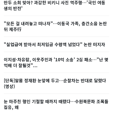
만두 소희 맞아? 과감한 비키니 사진 역주행…'국민 여동
생의 반전'
"모든 걸 내려놓고 떠나자"…이동국 가족, 층간소음 논란
뒤 제주行
"실업급여 받아서 최저임금 수령액 넘었다" 논란 터지자
이지성·차유람, 이웃주민과 '10억 소송' 2심 패소…"난 몇
억배 더 잘될것"...
[단독]알몸 정재환 눈앞에 두고…순찰차는 반대로 달렸다
(영상)
눈 마주친 행인 기절할 때까지 때렸다…수원북문파 조폭들
집유, 왜