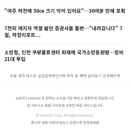
"여주 하천에 50㎝ 크기 악어 있어요"…30여분 만에 포획
7천피 깨지자 엑셀 밟던 증권사들 돌변…"내려갑니다" 7
월, 하향리포트...
소방청, 인천 쿠팡물류센터 화재에 국가소방동원령…장비
21대 투입
무료 성격 테스트
실업급여계산기와 퇴직 후 혜택 알아보기
상생페이백
뉴토끼 | newtoki 은 원하는 소식을 가장 빠르고 정확하게 전달합니다.
본 서비스는 포털 사이트와 무관한 독립 서비스입니다.
© newtoki Corp. All Rights Reserved.
론나라
보험 다모아
팁뉴스
트렌드픽
한국경제줌