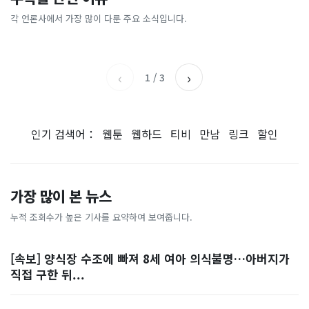
[날씨] 오늘 밤 또 내린다...내
파크골프 시장, 일제 독점 깨
간'을 샀다
국내증시 휴장에 개미들 안도,
륙 중심 최대 150mm
졌다...국산 53개 중소기업이
왜?
각 언론사에서 가장 많이 다룬 주요 소식입니다.
비즈워치
매일경제
시장 절반 차지
YTN
조선일보
‹
›
1
/
3
인기 검색어：
웹툰
웹하드
티비
만남
링크
할인
가장 많이 본 뉴스
누적 조회수가 높은 기사를 요약하여 보여줍니다.
[속보] 양식장 수조에 빠져 8세 여아 의식불명…아버지가
직접 구한 뒤...