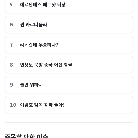
5
에르난데스 헤드샷 퇴장
―
6
펩 과르디올라
―
7
리베란테 우승하나?
―
8
연평도 북방 중국 어선 침몰
―
9
놀면 뭐하니
―
10
이범호 감독 활약 좋아!
―
홈플러스, 2000억원으로 '시
“제헌절이 코스피 살렸다”…
주목할 만한 이슈