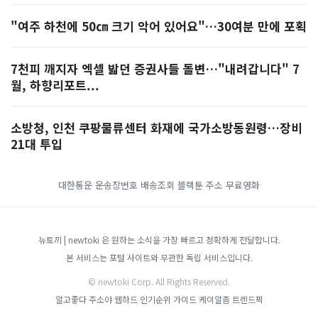
"여주 하천에 50㎝ 크기 악어 있어요"…30여분 만에 포획
7천피 깨지자 엑셀 밟던 증권사들 돌변…"내려갑니다" 7
월, 하향리포트...
소방청, 인천 쿠팡물류센터 화재에 국가소방동원령…장비
21대 투입
대한통운 운송장번호 배송조회
블랙툰 주소
무료영화
뉴토끼 | newtoki 은 원하는 소식을 가장 빠르고 정확하게 전달합니다.
본 서비스는 포털 사이트와 무관한 독립 서비스입니다.
© newtoki Corp. All Rights Reserved.
알고좋다
주소야
웹하드 인기순위 가이드
케이알좀
트렌드픽