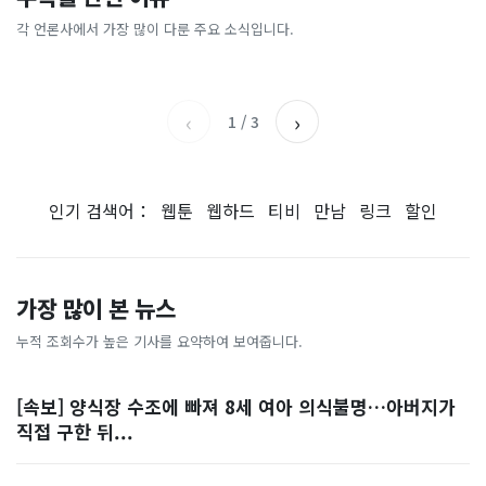
[날씨] 오늘 밤 또 내린다...내
파크골프 시장, 일제 독점 깨
간'을 샀다
국내증시 휴장에 개미들 안도,
륙 중심 최대 150mm
졌다...국산 53개 중소기업이
왜?
각 언론사에서 가장 많이 다룬 주요 소식입니다.
비즈워치
매일경제
시장 절반 차지
YTN
조선일보
‹
›
1
/
3
인기 검색어：
웹툰
웹하드
티비
만남
링크
할인
가장 많이 본 뉴스
누적 조회수가 높은 기사를 요약하여 보여줍니다.
[속보] 양식장 수조에 빠져 8세 여아 의식불명…아버지가
직접 구한 뒤...