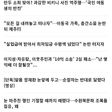
만두 소희 맞아? 과감한 비키니 사진 역주행…'국민 여동
생의 반전'
"모든 걸 내려놓고 떠나자"…이동국 가족, 층간소음 논란
뒤 제주行
"실업급여 받아서 최저임금 수령액 넘었다" 논란 터지자
이지성·차유람, 이웃주민과 '10억 소송' 2심 패소…"난 몇
억배 더 잘될것"...
[단독]알몸 정재환 눈앞에 두고…순찰차는 반대로 달렸다
(영상)
눈 마주친 행인 기절할 때까지 때렸다…수원북문파 조폭들
집유, 왜