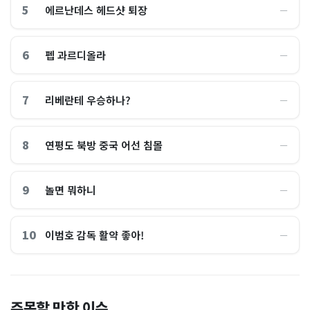
5
에르난데스 헤드샷 퇴장
―
6
펩 과르디올라
―
7
리베란테 우승하나?
―
8
연평도 북방 중국 어선 침몰
―
9
놀면 뭐하니
―
10
이범호 감독 활약 좋아!
―
홈플러스, 2000억원으로 '시
“제헌절이 코스피 살렸다”…
주목할 만한 이슈