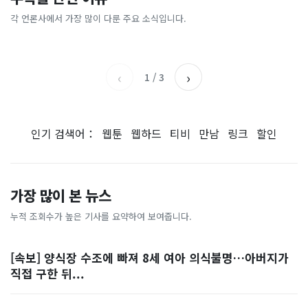
[날씨] 오늘 밤 또 내린다...내
파크골프 시장, 일제 독점 깨
간'을 샀다
국내증시 휴장에 개미들 안도,
륙 중심 최대 150mm
졌다...국산 53개 중소기업이
왜?
각 언론사에서 가장 많이 다룬 주요 소식입니다.
비즈워치
매일경제
시장 절반 차지
YTN
조선일보
‹
›
1
/
3
인기 검색어：
웹툰
웹하드
티비
만남
링크
할인
가장 많이 본 뉴스
누적 조회수가 높은 기사를 요약하여 보여줍니다.
[속보] 양식장 수조에 빠져 8세 여아 의식불명…아버지가
직접 구한 뒤...