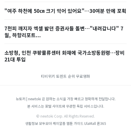
"여주 하천에 50㎝ 크기 악어 있어요"…30여분 만에 포획
7천피 깨지자 엑셀 밟던 증권사들 돌변…"내려갑니다" 7
월, 하향리포트...
소방청, 인천 쿠팡물류센터 화재에 국가소방동원령…장비
21대 투입
티비위키
토렌트 순위
무료영화
뉴토끼 | newtoki 은 원하는 소식을 가장 빠르고 정확하게 전달합니다.
본 서비스는 포털 사이트와 무관한 독립 서비스입니다.
© newtoki Corp. All Rights Reserved.
생활정보 모두모아
케이알좀
웹툰 가이드
UlaMall
론365