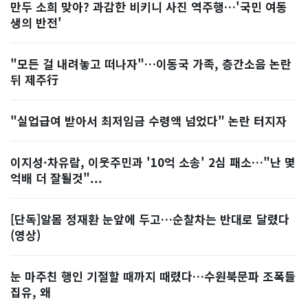
만두 소희 맞아? 과감한 비키니 사진 역주행…'국민 여동
생의 반전'
"모든 걸 내려놓고 떠나자"…이동국 가족, 층간소음 논란
뒤 제주行
"실업급여 받아서 최저임금 수령액 넘었다" 논란 터지자
이지성·차유람, 이웃주민과 '10억 소송' 2심 패소…"난 몇
억배 더 잘될것"...
[단독]알몸 정재환 눈앞에 두고…순찰차는 반대로 달렸다
(영상)
눈 마주친 행인 기절할 때까지 때렸다…수원북문파 조폭들
집유, 왜