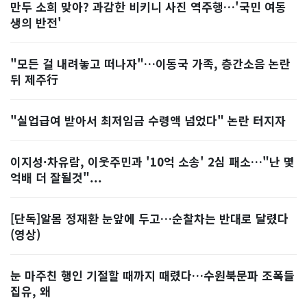
만두 소희 맞아? 과감한 비키니 사진 역주행…'국민 여동
생의 반전'
"모든 걸 내려놓고 떠나자"…이동국 가족, 층간소음 논란
뒤 제주行
"실업급여 받아서 최저임금 수령액 넘었다" 논란 터지자
이지성·차유람, 이웃주민과 '10억 소송' 2심 패소…"난 몇
억배 더 잘될것"...
[단독]알몸 정재환 눈앞에 두고…순찰차는 반대로 달렸다
(영상)
눈 마주친 행인 기절할 때까지 때렸다…수원북문파 조폭들
집유, 왜