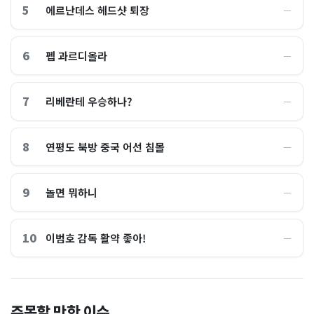
5
에르난데스 헤드샷 퇴장
―
6
펩 과르디올라
―
7
리베란테 우승하나?
―
8
연평도 북방 중국 어선 침몰
―
9
놀면 뭐하니
―
10
이범호 감독 활약 좋아!
―
홈플러스, 2000억원으로 '시
“제헌절이 코스피 살렸다”…
주목할 만한 이슈