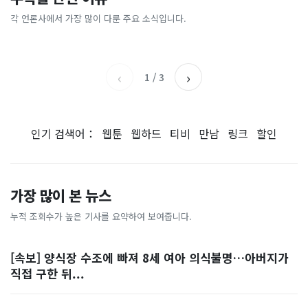
[날씨] 오늘 밤 또 내린다...내
파크골프 시장, 일제 독점 깨
간'을 샀다
국내증시 휴장에 개미들 안도,
륙 중심 최대 150mm
졌다...국산 53개 중소기업이
왜?
각 언론사에서 가장 많이 다룬 주요 소식입니다.
비즈워치
매일경제
시장 절반 차지
YTN
조선일보
‹
›
1
/
3
인기 검색어：
웹툰
웹하드
티비
만남
링크
할인
가장 많이 본 뉴스
누적 조회수가 높은 기사를 요약하여 보여줍니다.
[속보] 양식장 수조에 빠져 8세 여아 의식불명…아버지가
직접 구한 뒤...