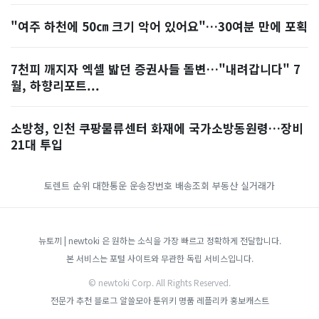
"여주 하천에 50㎝ 크기 악어 있어요"…30여분 만에 포획
7천피 깨지자 엑셀 밟던 증권사들 돌변…"내려갑니다" 7
월, 하향리포트...
소방청, 인천 쿠팡물류센터 화재에 국가소방동원령…장비
21대 투입
토렌트 순위
대한통운 운송장번호 배송조회
부동산 실거래가
뉴토끼 | newtoki 은 원하는 소식을 가장 빠르고 정확하게 전달합니다.
본 서비스는 포털 사이트와 무관한 독립 서비스입니다.
© newtoki Corp. All Rights Reserved.
전문가 추천 블로그
알쓸모아
툰위키
명품 레플리카
홍보캐스트